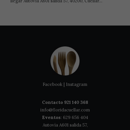
llegar Autovía A601 salida 57, 40200, Cuéllar…
Facebook
|
Instagram
Contacto 921 140 368
info@floridacuellar.com
Eventos
: 629 656 404
Autovía A601 salida 57,