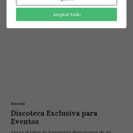
tratara, vergel entre los Pinares del pago de…
Aceptar todo
Entrada
Discoteca Exclusiva para
Eventos
Anexa al salón de banquetes disponemos de un